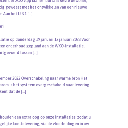
ecember 2022 App klantenportaal Beste bewoner,
zig geweest met het ontwikkelen van een nieuwe
m Aan het IJ 3.1
[…]
ri
atie op donderdag 19 januari 12 januari 2023 Voor
 een onderhoud gepland aan de WKO-installatie.
itgevoerd tussen
[…]
tember 2022 Overschakeling naar warme bron Het
aarom is het systeem overgeschakeld naar levering
ekent dat de
[…]
houden een extra oog op onze installaties, zodat u
elijke koeltelevering, via de vloerleidingen in uw