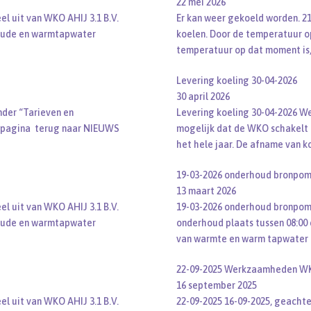
22 mei 2026
l uit van WKO AHIJ 3.1 B.V.
Er kan weer gekoeld worden. 2
oude en warmtapwater
koelen. Door de temperatuur op
temperatuur op dat moment is,
Levering koeling 30-04-2026
30 april 2026
onder “Tarieven en
Levering koeling 30-04-2026 W
 pagina terug naar NIEUWS
mogelijk dat de WKO schakelt 
het hele jaar. De afname van 
19-03-2026 onderhoud bronpo
13 maart 2026
l uit van WKO AHIJ 3.1 B.V.
19-03-2026 onderhoud bronpomp
oude en warmtapwater
onderhoud plaats tussen 08:00 
van warmte en warm tapwater t
22-09-2025 Werkzaamheden W
16 september 2025
l uit van WKO AHIJ 3.1 B.V.
22-09-2025 16-09-2025, geachte