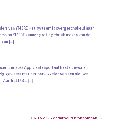
rders van YMERE Het systeem is overgeschakeld naar
ders van YMERE kunnen gratis gebruik maken van de
g van
[…]
ecember 2022 App klantenportaal Beste bewoner,
zig geweest met het ontwikkelen van een nieuwe
m Aan het IJ 3.1
[…]
19-03-2026 onderhoud bronpompen
→