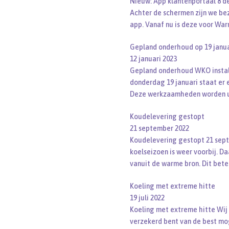
Nieuw: App klantenportaal 8 d
Achter de schermen zijn we be
app. Vanaf nu is deze voor War
Gepland onderhoud op 19 janua
12 januari 2023
Gepland onderhoud WKO install
donderdag 19 januari staat er
Deze werkzaamheden worden u
Koudelevering gestopt
21 september 2022
Koudelevering gestopt 21 sep
koelseizoen is weer voorbij. D
vanuit de warme bron. Dit bet
Koeling met extreme hitte
19 juli 2022
Koeling met extreme hitte Wij 
verzekerd bent van de best mog